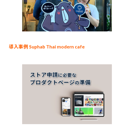
導入事例 Suphab Thai modern cafe